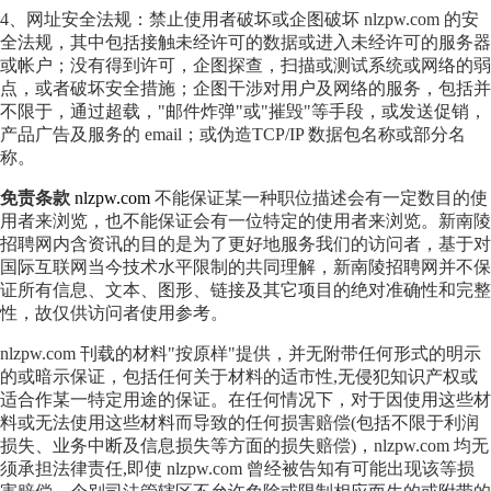
4、网址安全法规：禁止使用者破坏或企图破坏 nlzpw.com 的安
全法规，其中包括接触未经许可的数据或进入未经许可的服务器
或帐户；没有得到许可，企图探查，扫描或测试系统或网络的弱
点，或者破坏安全措施；企图干涉对用户及网络的服务，包括并
不限于，通过超载，"邮件炸弹"或"摧毁"等手段，或发送促销，
产品广告及服务的 email；或伪造TCP/IP 数据包名称或部分名
称。
免责条款
nlzpw.com
不能保证某一种职位描述会有一定数目的使
用者来浏览，也不能保证会有一位特定的使用者来浏览。新南陵
招聘网内含资讯的目的是为了更好地服务我们的访问者，基于对
国际互联网当今技术水平限制的共同理解，新南陵招聘网并不保
证所有信息、文本、图形、链接及其它项目的绝对准确性和完整
性，故仅供访问者使用参考。
nlzpw.com 刊载的材料"按原样"提供，并无附带任何形式的明示
的或暗示保证，包括任何关于材料的适市性,无侵犯知识产权或
适合作某一特定用途的保证。在任何情况下，对于因使用这些材
料或无法使用这些材料而导致的任何损害赔偿(包括不限于利润
损失、业务中断及信息损失等方面的损失赔偿)，nlzpw.com 均无
须承担法律责任,即使 nlzpw.com 曾经被告知有可能出现该等损