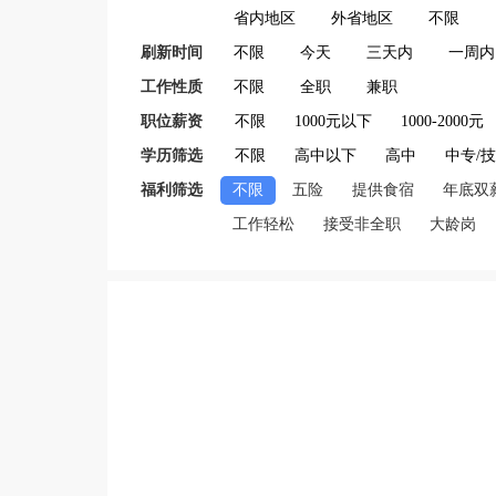
省内地区
外省地区
不限
刷新时间
不限
今天
三天内
一周内
工作性质
不限
全职
兼职
职位薪资
不限
1000元以下
1000-2000元
学历筛选
不限
高中以下
高中
中专/
福利筛选
不限
五险
提供食宿
年底双
工作轻松
接受非全职
大龄岗