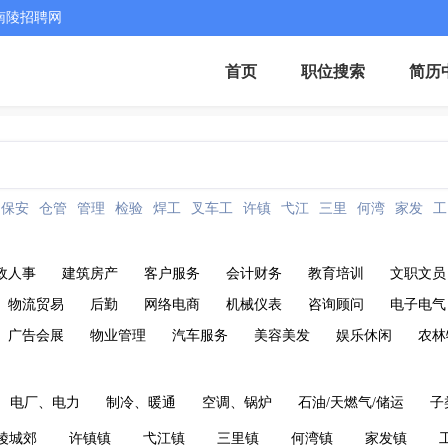
南陵招聘网
首页
职位搜索
简历
保安
仓管
管理
检验
焊工
叉车工
许镇
弋江
三里
何湾
家发
工
政人事
建筑房产
客户服务
会计财务
教育培训
文职文员
物流贸易
后勤
网络电商
机械仪表
咨询顾问
电子电气
广告会展
物业管理
汽车服务
美容美发
娱乐休闲
农林
电厂、电力
制冷、暖通
空调、锅炉
石油/天燃气/储运
子
陵城郊
许镇镇
弋江镇
三里镇
何湾镇
家发镇