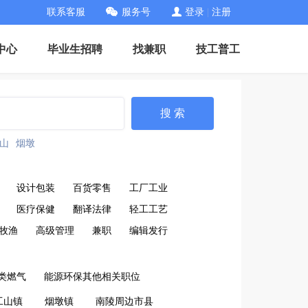
联系客服
服务号
登录
|
注册
中心
毕业生招聘
找兼职
技工普工
搜 索
山
烟墩
设计包装
百货零售
工厂工业
医疗保健
翻译法律
轻工工艺
牧渔
高级管理
兼职
编辑发行
类燃气
能源环保其他相关职位
工山镇
烟墩镇
南陵周边市县