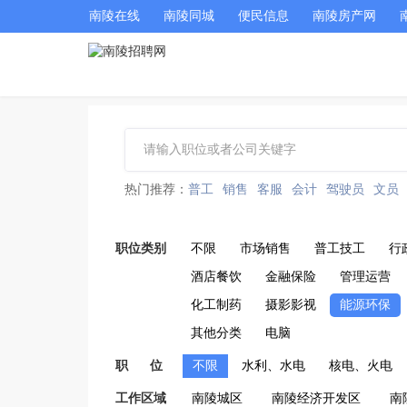
南陵在线
南陵同城
便民信息
南陵房产网
热门推荐：
普工
销售
客服
会计
驾驶员
文员
职位类别
不限
市场销售
普工技工
行
酒店餐饮
金融保险
管理运营
化工制药
摄影影视
能源环保
其他分类
电脑
职 位
不限
水利、水电
核电、火电
工作区域
南陵城区
南陵经济开发区
南