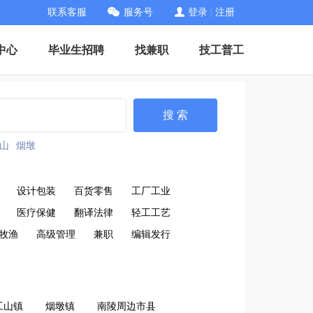
联系客服
服务号
登录
|
注册
中心
毕业生招聘
找兼职
技工普工
搜 索
山
烟墩
设计包装
百货零售
工厂工业
医疗保健
翻译法律
轻工工艺
牧渔
高级管理
兼职
编辑发行
工山镇
烟墩镇
南陵周边市县