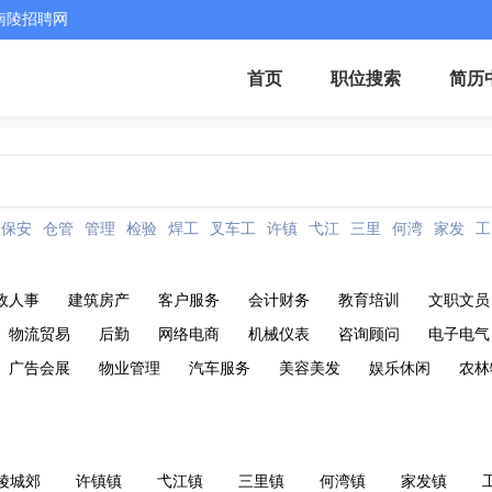
南陵招聘网
首页
职位搜索
简历
保安
仓管
管理
检验
焊工
叉车工
许镇
弋江
三里
何湾
家发
工
政人事
建筑房产
客户服务
会计财务
教育培训
文职文员
物流贸易
后勤
网络电商
机械仪表
咨询顾问
电子电气
广告会展
物业管理
汽车服务
美容美发
娱乐休闲
农林
陵城郊
许镇镇
弋江镇
三里镇
何湾镇
家发镇