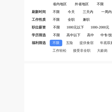
省内地区
外省地区
不限
刷新时间
不限
今天
三天内
一周内
工作性质
不限
全职
兼职
职位薪资
不限
1000元以下
1000-2000元
学历筛选
不限
高中以下
高中
中专/
福利筛选
不限
五险
提供食宿
年底双
工作轻松
接受非全职
大龄岗