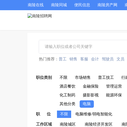
南陵在线
南陵同城
便民信息
南陵房产网
热门推荐：
普工
销售
客服
会计
驾驶员
文员
职位类别
不限
市场销售
普工技工
行
酒店餐饮
金融保险
管理运营
化工制药
摄影影视
能源环保
其他分类
电脑
职 位
不限
电脑维修/弱电智能化
工作区域
南陵城区
南陵经济开发区
南